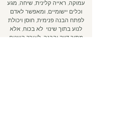
עמוקה, ראייה קלינית, שיחה, מגע
וכלים יישומיים, ומאפשר לאדם
לפתח הבנה פנימית, חוסן ויכולת
לנוע בתוך שינוי לא בכוח, אלא
מתוך דיוק והבנה. לאורך השנים
פעלה קרן גם בהוראה, בהכשרה
ובכתיבה, במטרה להנגיש עומק
מקצועי וחשיבה סינית לחיי
היום־יום בעולם המערבי.
מחלות קשות
גוף מתח וחוסן
איזון רגשי ומנטלי